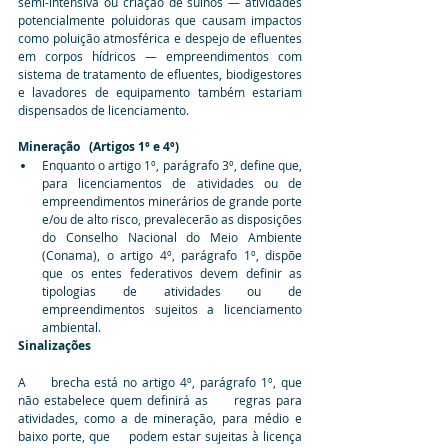
semi-intensiva ou criação de suínos — atividades 
potencialmente poluidoras que causam impactos 
como poluição atmosférica e despejo de efluentes 
em corpos hídricos — empreendimentos com 
sistema de tratamento de efluentes, biodigestores 
e lavadores de equipamento também estariam 
dispensados de licenciamento.
Mineração   (Artigos 1º e 4º)
Enquanto o artigo 1º, parágrafo 3º, define que, 
para licenciamentos de atividades ou de        
empreendimentos minerários de grande porte 
e/ou de alto risco, prevalecerão as disposições 
do Conselho Nacional do Meio Ambiente 
(Conama), o artigo 4º, parágrafo 1º, dispõe 
que os entes federativos devem definir as 
tipologias de atividades ou de 
empreendimentos sujeitos a licenciamento 
ambiental.
Sinalizações
A     brecha está no artigo 4º, parágrafo 1º, que 
não estabelece quem definirá as     regras para 
atividades, como a de mineração, para médio e 
baixo porte, que     podem estar sujeitas à licença 