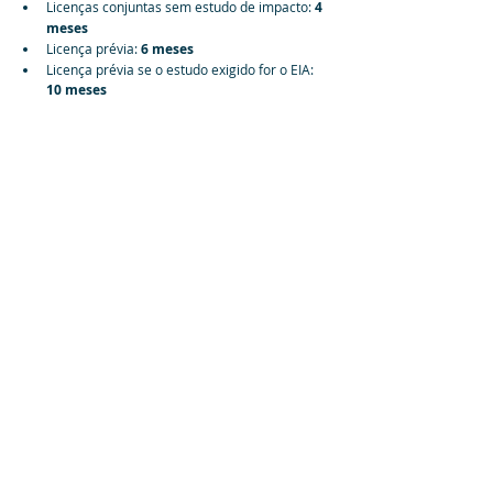
Licenças conjuntas sem estudo de impacto: 
4 
meses
Licença prévia: 
6 meses
Licença prévia se o estudo exigido for o EIA: 
10 meses
Nós, da Athena Engenharia, estamos 
acompanhando essa votação! 
Fonte: Agência Senado
Comentários
Escreva um comentário