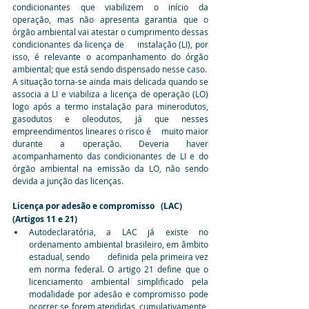
condicionantes que viabilizem o início da 
operação, mas não apresenta garantia que o 
órgão ambiental vai atestar o cumprimento dessas 
condicionantes da licença de     instalação (LI), por 
isso, é relevante o acompanhamento do órgão 
ambiental; que está sendo dispensado nesse caso.
A situação torna-se ainda mais delicada quando se 
associa a LI e viabiliza a licença de operação (LO) 
logo após a termo instalação para minerodutos, 
gasodutos e oleodutos, já que nesses 
empreendimentos lineares o risco é     muito maior 
durante a operação. Deveria haver 
acompanhamento das condicionantes de LI e do 
órgão ambiental na emissão da LO, não sendo 
devida a junção das licenças.
Licença por adesão e compromisso   (LAC) 
(Artigos 11 e 21)
Autodeclaratória, a LAC já existe no 
ordenamento ambiental brasileiro, em âmbito 
estadual, sendo        definida pela primeira vez 
em norma federal. O artigo 21 define que o 
licenciamento ambiental simplificado pela 
modalidade por adesão e compromisso pode 
ocorrer se forem atendidas, cumulativamente, 