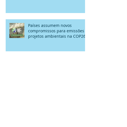
Países assumem novos
compromissos para emissões e
projetos ambientais na COP26
LEGISLAÇÃO AMBIENTAL -
Câmara aprova Marco Legal de
Gerenciamento de Áreas
Contaminadas no País
ANA lança Atlas Águas