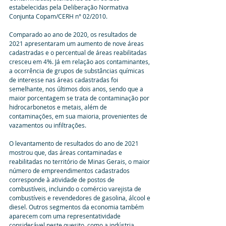
estabelecidas pela Deliberação Normativa 
Conjunta Copam/CERH n° 02/2010.
Comparado ao ano de 2020, os resultados de 
2021 apresentaram um aumento de nove áreas 
cadastradas e o percentual de áreas reabilitadas 
cresceu em 4%. Já em relação aos contaminantes, 
a ocorrência de grupos de substâncias químicas 
de interesse nas áreas cadastradas foi 
semelhante, nos últimos dois anos, sendo que a 
maior porcentagem se trata de contaminação por 
hidrocarbonetos e metais, além de 
contaminações, em sua maioria, provenientes de 
vazamentos ou infiltrações.
O levantamento de resultados do ano de 2021 
mostrou que, das áreas contaminadas e 
reabilitadas no território de Minas Gerais, o maior 
número de empreendimentos cadastrados 
corresponde à atividade de postos de 
combustíveis, incluindo o comércio varejista de 
combustíveis e revendedores de gasolina, álcool e 
diesel. Outros segmentos da economia também 
aparecem com uma representatividade 
considerável neste quesito, como a indústria 