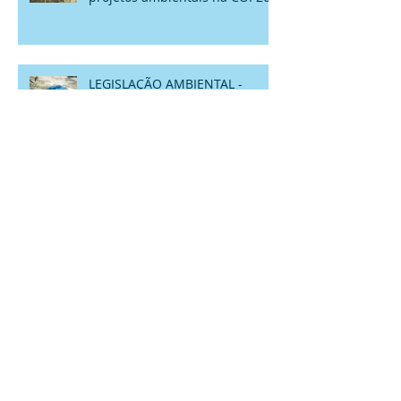
LEGISLAÇÃO AMBIENTAL -
Câmara aprova Marco Legal de
Gerenciamento de Áreas
Contaminadas no País
ANA lança Atlas Águas
MARGENS DE RIOS EM ÁREAS
URBANAS - DIREITO AMBIENTAL